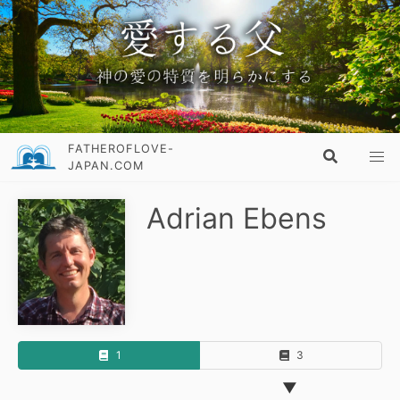
FATHEROFLOVE-
JAPAN.COM
Adrian Ebens
1
3
▼